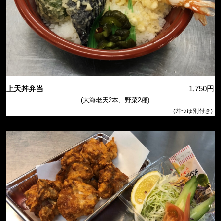
上天丼弁当
1,750円
(大海老天2本、野菜2種)
(丼つゆ別付き)