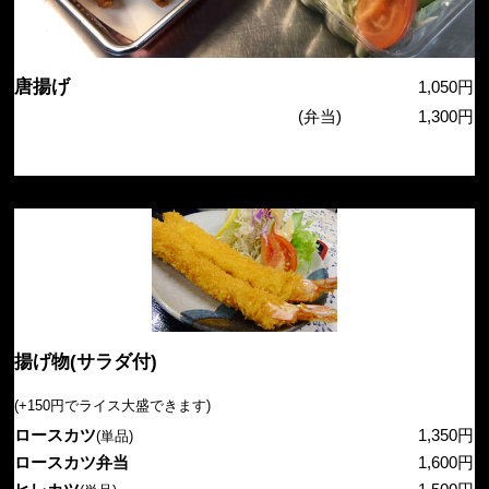
唐揚げ
1,050円
(弁当)
1,300円
揚げ物(サラダ付)
(+150円でライス大盛できます)
ロースカツ
1,350円
(単品)
ロースカツ弁当
1,600円