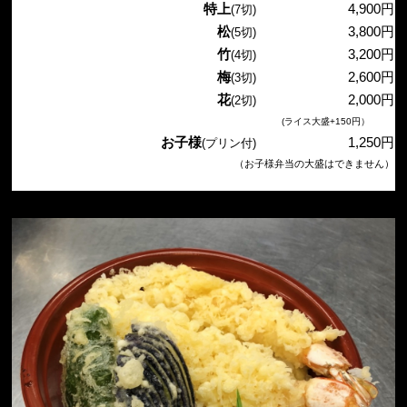
特上
4,900円
(7切)
松
3,800円
(5切)
竹
3,200円
(4切)
梅
2,600円
(3切)
花
2,000円
(2切)
(ライス大盛
+150円）
お子様
1,250円
(プリン付)
（お子様弁当の大盛はできません）