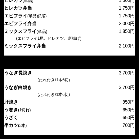
ヒレカツ
1,500円
(単品)
ヒレカツ弁当
1,750円
エビフライ
1,75
0円
(単品)(2尾)
エビフライ弁当
2,000円
ミックスフライ
1,850円
(単品)
(エビフライ1尾、ヒレカツ、唐揚げ)
ミックスフライ弁当
2,100円
うなぎ長焼き
3,700円
(たれ付き/1本6切)
うなぎ白焼き
3,700円
(たれ付き/1本6切)
肝焼き
950円
う巻き
650円
(1切れ)
うざく
650円
串カツ
700円
(3本)